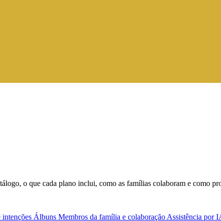
tálogo, o que cada plano inclui, como as famílias colaboram e como pr
e intenções
Álbuns
Membros da família e colaboração
Assistência por 